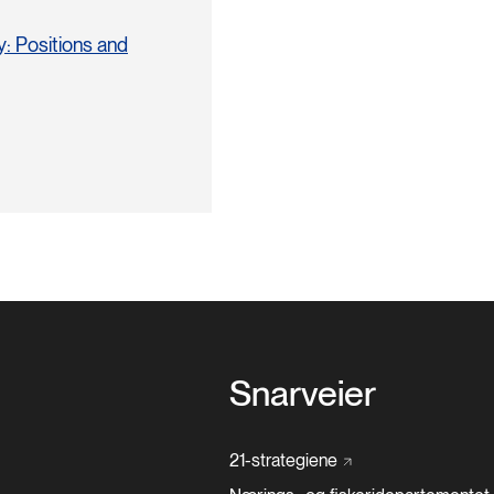
y: Positions and
Snarveier
21-strategiene