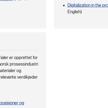
Digitalization in the p
English)
aler er opprettet for
norsk prosessindustri
aterialer og
relevante verdikjeder
 posisjoner og