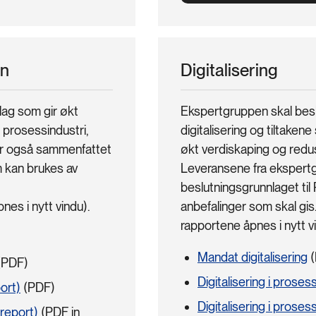
en
Digitalisering
lag som gir økt
Ekspertgruppen skal besk
 prosessindustri,
digitalisering og tiltakene 
har også sammenfattet
økt verdiskaping og redus
m kan brukes av
Leveransene fra ekspertg
beslutningsgrunnlaget til
nes i nytt vindu).
anbefalinger som skal gis
rapportene åpnes i nytt v
Mandat digitalisering
(
(PDF)
Digitalisering i pros
port)
(PDF)
Digitalisering i proses
 report)
(PDF in