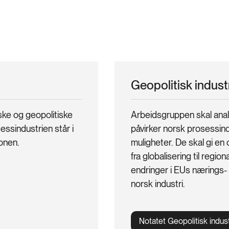
Geopolitisk industr
ske og geopolitiske
Arbeidsgruppen skal anal
ssindustrien står i
påvirker norsk prosessind
onen.
muligheter. De skal gi e
fra globalisering til regi
endringer i EUs nærings- o
norsk industri.
Notatet Geopolitisk indust